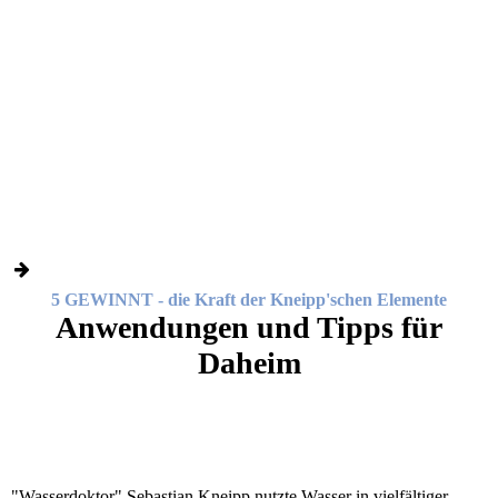
Geführte Wanderungen
Yoga im Freien, bei der Büschelkapelle
Kurs Rhythmische Gymnastik-1
Kurs Beweglich werden - beweglich bleiben
2025_Kurs Gisela
Kurs Flacher Bauch
5 GEWINNT - die Kraft der Kneipp'schen Elemente
Anwendungen und Tipps für
Daheim
"Wasserdoktor" Sebastian Kneipp nutzte Wasser in vielfältiger